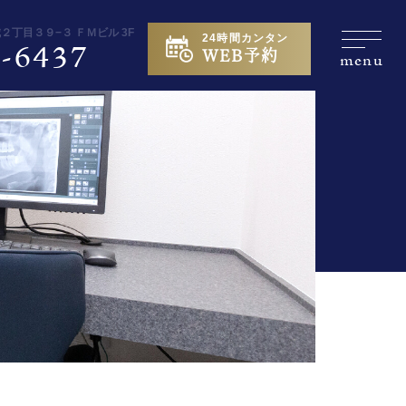
城２丁目３９−３ ＦＭビル 3F
24時間カンタン
-6437
WEB予約
menu