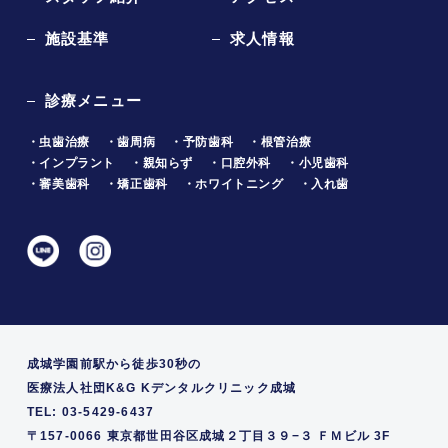
施設基準
求人情報
診療メニュー
・虫歯治療
・歯周病
・予防歯科
・根管治療
・インプラント
・親知らず
・口腔外科
・小児歯科
・審美歯科
・矯正歯科
・ホワイトニング
・入れ歯
成城学園前駅から徒歩30秒の
医療法人社団K&G Kデンタルクリニック成城
TEL: 03-5429-6437
〒157-0066 東京都世田谷区成城２丁目３９−３ ＦＭビル 3F