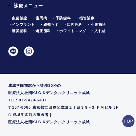
診療メニュー
・虫歯治療
・歯周病
・予防歯科
・根管治療
・インプラント
・親知らず
・口腔外科
・小児歯科
・審美歯科
・矯正歯科
・ホワイトニング
・入れ歯
成城学園前駅から徒歩30秒の
医療法人社団K&G Kデンタルクリニック成城
TEL: 03-5429-6437
〒157-0066 東京都世田谷区成城２丁目３９−３ ＦＭビル 3F
©
成城学園前の歯医者｜
医療法人社団K&G Kデンタルクリニック成城