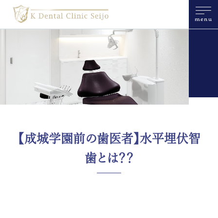
menu
【成城学園前の歯医者】水平埋伏智
歯とは？？