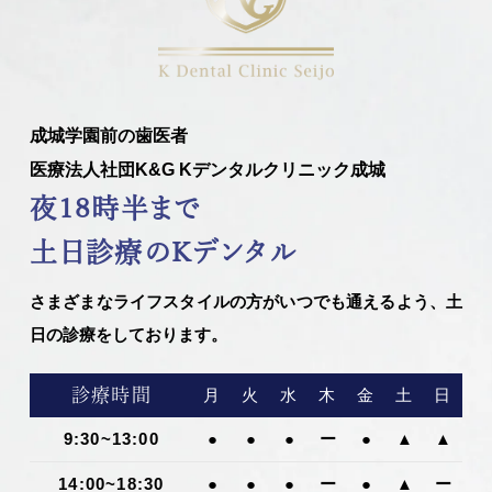
成城学園前の歯医者
医療法人社団K&G Kデンタルクリニック成城
夜18時半まで
土日診療のKデンタル
さまざまなライフスタイルの方がいつでも通えるよう、土
日の診療をしております。
診療時間
月
火
水
木
金
土
日
9:30~13:00
●
●
●
ー
●
▲
▲
14:00~18:30
●
●
●
ー
●
▲
ー