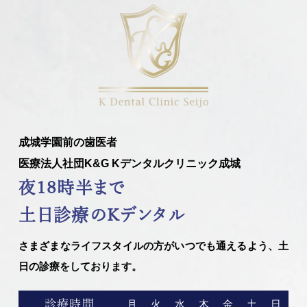
成城学園前の歯医者
医療法人社団K&G Kデンタルクリニック成城
夜18時半まで
土日診療のKデンタル
さまざまなライフスタイルの方がいつでも通えるよう、土
日の診療をしております。
診療時間
月
火
水
木
金
土
日