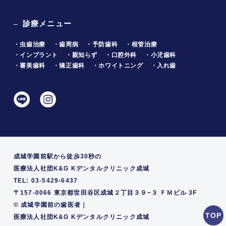
診療メニュー
・虫歯治療
・歯周病
・予防歯科
・根管治療
・インプラント
・親知らず
・口腔外科
・小児歯科
・審美歯科
・矯正歯科
・ホワイトニング
・入れ歯
成城学園前駅から徒歩30秒の
医療法人社団K&G Kデンタルクリニック成城
TEL: 03-5429-6437
〒157-0066 東京都世田谷区成城２丁目３９−３ ＦＭビル 3F
©
成城学園前の歯医者｜
医療法人社団K&G Kデンタルクリニック成城