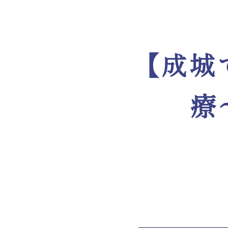
【成城
療