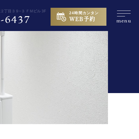
城２丁目３９−３ ＦＭビル 3F
24時間カンタン
-6437
WEB予約
menu