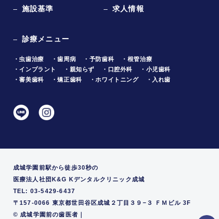
施設基準
求人情報
診療メニュー
・虫歯治療
・歯周病
・予防歯科
・根管治療
・インプラント
・親知らず
・口腔外科
・小児歯科
・審美歯科
・矯正歯科
・ホワイトニング
・入れ歯
成城学園前駅から徒歩30秒の
医療法人社団K&G Kデンタルクリニック成城
TEL: 03-5429-6437
〒157-0066 東京都世田谷区成城２丁目３９−３ ＦＭビル 3F
©
成城学園前の歯医者｜