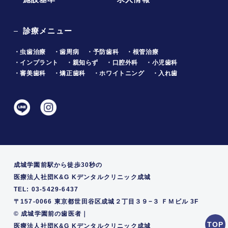
診療メニュー
・虫歯治療
・歯周病
・予防歯科
・根管治療
・インプラント
・親知らず
・口腔外科
・小児歯科
・審美歯科
・矯正歯科
・ホワイトニング
・入れ歯
成城学園前駅から徒歩30秒の
医療法人社団K&G Kデンタルクリニック成城
TEL: 03-5429-6437
〒157-0066 東京都世田谷区成城２丁目３９−３ ＦＭビル 3F
©
成城学園前の歯医者｜
医療法人社団K&G Kデンタルクリニック成城