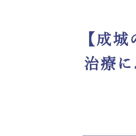
【成城
治療に