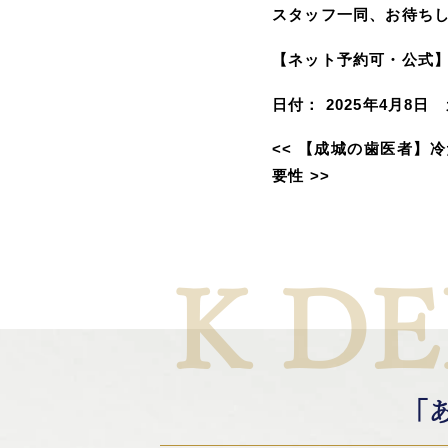
スタッフ一同、お待ち
【ネット予約可・公式
日付：
2025年4月8日
<<
【成城の歯医者】冷
要性
>>
K DE
「