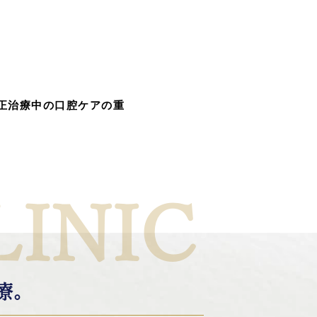
正治療中の口腔ケアの重
LINIC
療。