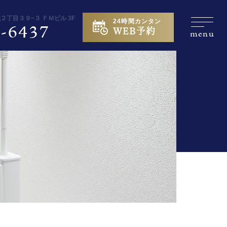
城２丁目３９−３ ＦＭビル 3F
24時間カンタン
-6437
WEB予約
menu