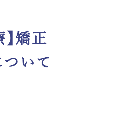
療】矯正
について