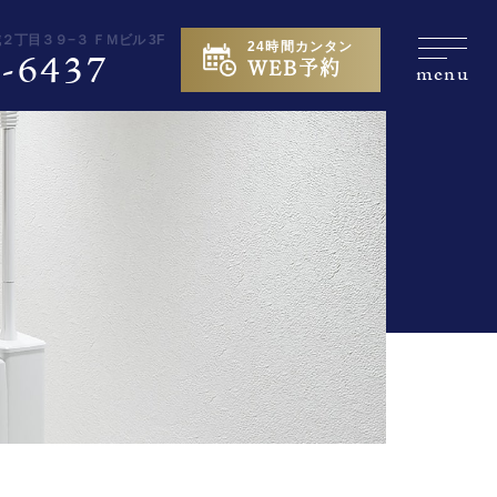
城２丁目３９−３ ＦＭビル 3F
24時間カンタン
-6437
WEB予約
menu