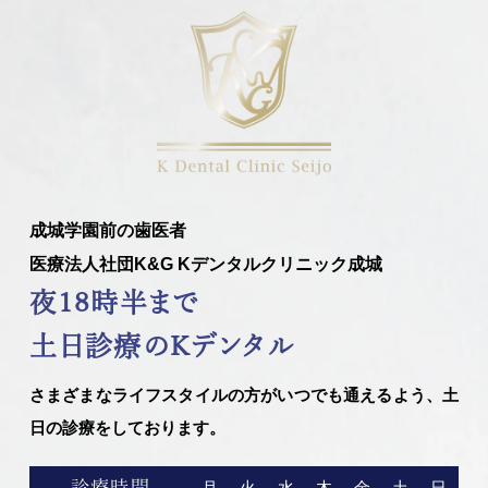
成城学園前の歯医者
医療法人社団K&G Kデンタルクリニック成城
夜18時半まで
土日診療のKデンタル
さまざまなライフスタイルの方がいつでも通えるよう、土
日の診療をしております。
診療時間
月
火
水
木
金
土
日