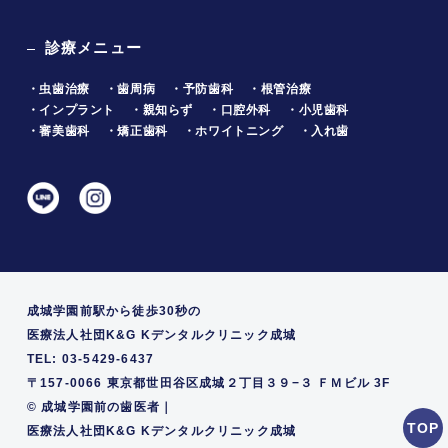
診療メニュー
・虫歯治療
・歯周病
・予防歯科
・根管治療
・インプラント
・親知らず
・口腔外科
・小児歯科
・審美歯科
・矯正歯科
・ホワイトニング
・入れ歯
成城学園前駅から徒歩30秒の
医療法人社団K&G Kデンタルクリニック成城
TEL: 03-5429-6437
〒157-0066 東京都世田谷区成城２丁目３９−３ ＦＭビル 3F
©
成城学園前の歯医者｜
医療法人社団K&G Kデンタルクリニック成城