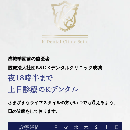
成城学園前の歯医者
医療法人社団K&G Kデンタルクリニック成城
夜18時半まで
土日診療のKデンタル
さまざまなライフスタイルの方がいつでも通えるよう、土
日の診療をしております。
診療時間
月
火
水
木
金
土
日