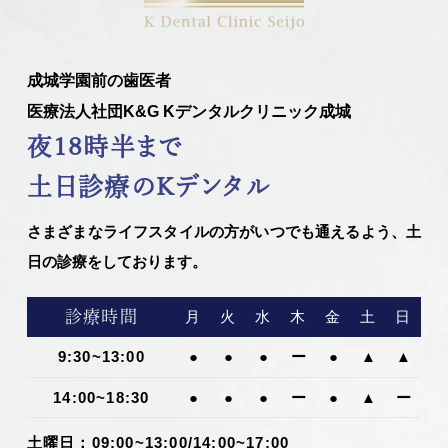
成城学園前の歯医者
医療法人社団K&G Kデンタルクリニック成城
夜18時半まで
土日診療のKデンタル
さまざまなライフスタイルの方がいつでも通えるよう、土
日の診療をしております。
診療時間
月
火
水
木
金
土
日
9:30~13:00
●
●
●
ー
●
▲
▲
14:00~18:30
●
●
●
ー
●
▲
ー
土曜日：09:00~13:00/14:00~17:00