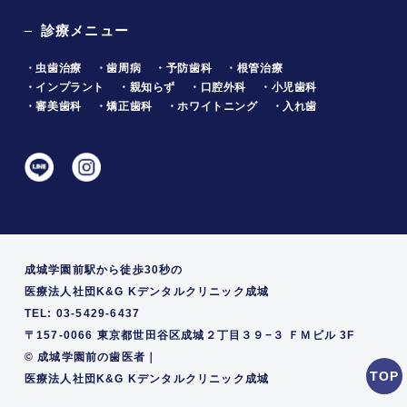
診療メニュー
・虫歯治療
・歯周病
・予防歯科
・根管治療
・インプラント
・親知らず
・口腔外科
・小児歯科
・審美歯科
・矯正歯科
・ホワイトニング
・入れ歯
成城学園前駅から徒歩30秒の
医療法人社団K&G Kデンタルクリニック成城
TEL: 03-5429-6437
〒157-0066 東京都世田谷区成城２丁目３９−３ ＦＭビル 3F
©
成城学園前の歯医者｜
医療法人社団K&G Kデンタルクリニック成城