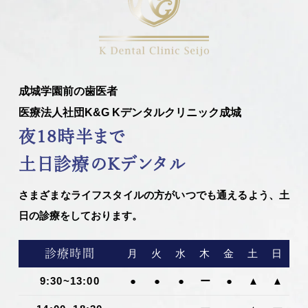
成城学園前の歯医者
医療法人社団K&G Kデンタルクリニック成城
夜18時半まで
土日診療のKデンタル
さまざまなライフスタイルの方がいつでも通えるよう、土
日の診療をしております。
診療時間
月
火
水
木
金
土
日
9:30~13:00
●
●
●
ー
●
▲
▲